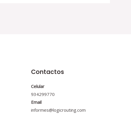
Contactos
Celular
934299770
Email
informes@logicrouting.com