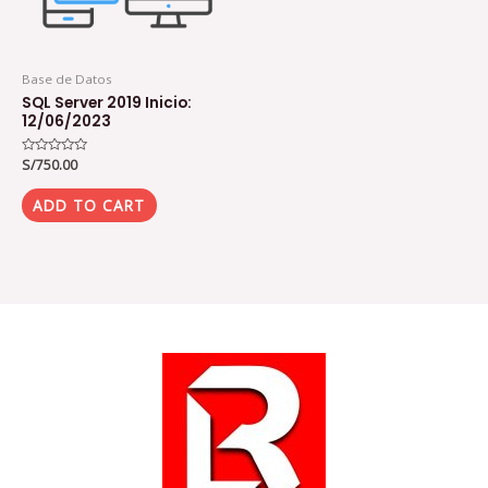
Base de Datos
SQL Server 2019 Inicio:
12/06/2023
Rated
S/
750.00
0
out
of
ADD TO CART
5