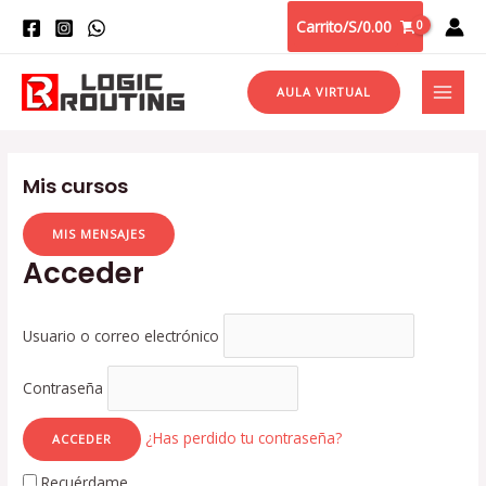
Carrito/
S/
0.00
AULA VIRTUAL
Mis cursos
MIS MENSAJES
Acceder
Usuario o correo electrónico
Contraseña
¿Has perdido tu contraseña?
Recuérdame