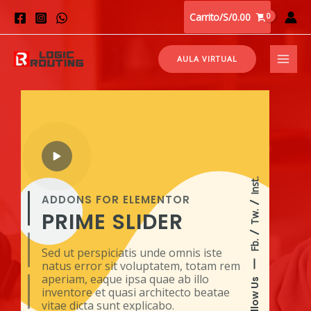
Carrito/
S/
0.00
AULA VIRTUAL
Inst.
ADDONS FOR ELEMENTOR
PRIME
SLIDER
Tw.
Fb.
Sed ut perspiciatis unde omnis iste
natus error sit voluptatem, totam rem
aperiam, eaque ipsa quae ab illo
Follow Us
inventore et quasi architecto beatae
vitae dicta sunt explicabo.