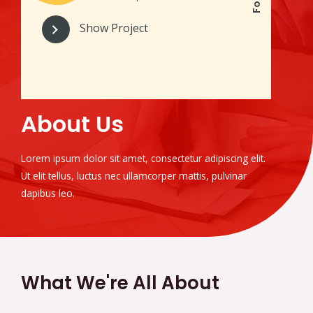
Show Project
About Us
Lorem ipsum dolor sit amet, consectetur adipiscing elit.
Ut elit tellus, luctus nec ullamcorper mattis, pulvinar
dapibus leo.
What We're All About